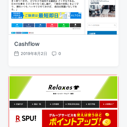
Cashflow
2019年8月2日
0
P
C
o
o
s
m
t
m
d
e
a
n
t
t
e
s