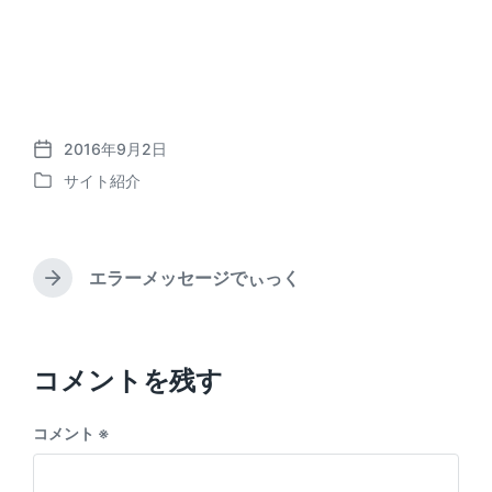
2016年9月2日
P
サイト紹介
o
P
s
o
t
s
d
t
a
エラーメッセージでぃっく
e
N
t
d
e
e
i
x
t
n
p
コメントを残す
o
s
コメント
※
t
: